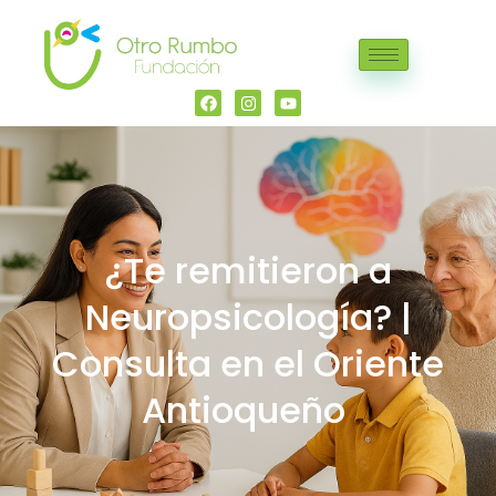
¿Te remitieron a
Neuropsicología? |
Consulta en el Oriente
Antioqueño